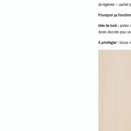
de légèreté — parfait 
Pourquoi ça fonction
Idée de look :
portez 
dorés discrets pour une
À privilégier :
tissus 