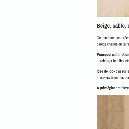
Beige, sable, 
Ces nuances inspirées d
palette chaude du terra
Pourquoi ça fonction
surcharger la silhouett
Idée de look :
associe
sneakers blanches pou
À privilégier :
matières