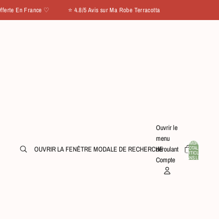
e En France ♡ ⭐ 4.8/5 Avis sur Ma Robe Terracotta
Ouvrir le
menu
NOMBRE
TOTAL
OUVRIR LA FENÊTRE MODALE DE RECHERCHE
déroulant
D’ARTICLES
0
DANS LE
Compte
PANIER: 0