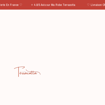
IGNORER ET PASSER AU CONTENU
 En France ♡ ⭐ 4.8/5 Avis sur Ma Robe Terracotta
♡ Livraison Offerte