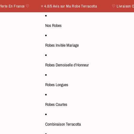
 En France ♡ ⭐ 4.8/5 Avis sur Ma Robe Terracotta
♡ Livraison Offert
Nos Robes
Robes Invitée Mariage
Robes Demoiselle d’Honneur
Robes Longues
Robes Courtes
Combinaison Terracotta