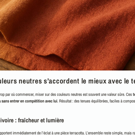
leurs neutres s’accordent le mieux avec le t
trop par où commencer, miser sur des couleurs neutres est souvent une valeur sûre. Ces
t
ta sans entrer en compétition avec lui
. Résultat : des tenues équilibrées, faciles à compo
ivoire : fraîcheur et lumière
portent immédiatement de l’éclat à une pièce terracotta. L’ensemble reste simple, mais r