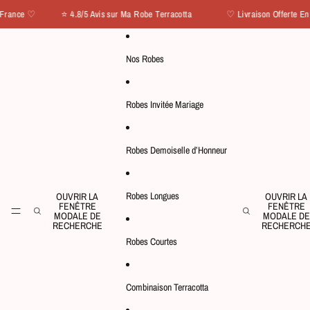
IGNORER ET PASSER AU CONTENU
nce ♡ ⭐ 4.8/5 Avis sur Ma Robe Terracotta
♡ Livraison Offerte En Fr
Nos Robes
Robes Invitée Mariage
Robes Demoiselle d’Honneur
Robes Longues
OUVRIR LA
OUVRIR LA
FENÊTRE
FENÊTRE
MODALE DE
MODALE DE
RECHERCHE
RECHERCH
Robes Courtes
Combinaison Terracotta