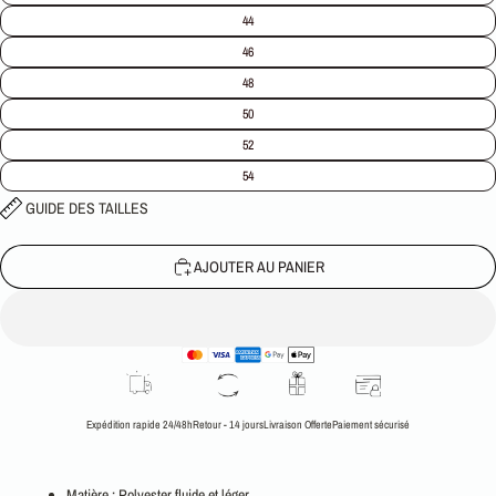
44
46
48
50
52
54
GUIDE DES TAILLES
AJOUTER AU PANIER
Expédition rapide 24/48h
Retour - 14 jours
Livraison Offerte
Paiement sécurisé
Matière
: Polyester fluide et léger