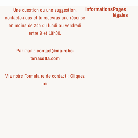
Informations
Pages
Une question ou une suggestion,
légales
contacte-nous et tu recevras une réponse
en moins de 24h du lundi au vendredi
entre 9 et 18h30.
Par mail :
contact@ma-robe-
terracotta.com
Via notre Formulaire de contact :
Cliquez
ici
T
e
r
r
a