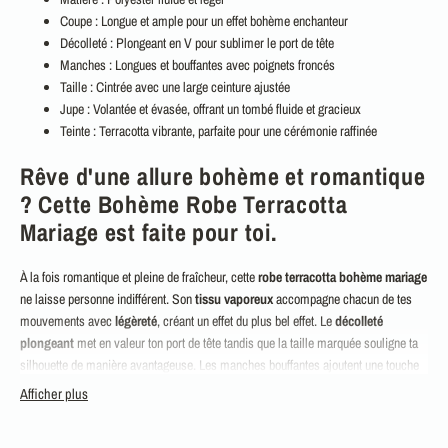
Coupe
: Longue et ample pour un effet bohème enchanteur
Décolleté
: Plongeant en V pour sublimer le port de tête
Manches
: Longues et bouffantes avec poignets froncés
Taille
: Cintrée avec une large ceinture ajustée
Jupe
: Volantée et évasée, offrant un tombé fluide et gracieux
Teinte
: Terracotta vibrante, parfaite pour une cérémonie raffinée
Rêve d'une allure bohème et romantique
? Cette Bohème Robe Terracotta
Mariage est faite pour toi.
À la fois romantique et pleine de fraîcheur, cette
robe terracotta bohème mariage
ne laisse personne indifférent. Son
tissu vaporeux
accompagne chacun de tes
mouvements avec
légèreté
, créant un effet du plus bel effet. Le
décolleté
plongeant
met en valeur ton port de tête tandis que la taille marquée souligne ta
silhouette de manière avantageuse. Les manches bouffantes ajoutent une touche
de
féminité
et de sophistication, parfaites pour un mariage bohème chic.
Afficher plus
Cette robe évoque pleinement la douceur et la poésie des célébrations en plein air.
La
jupe ample
et fluide
caresse le sol
avec une allure majestueuse, te donnant