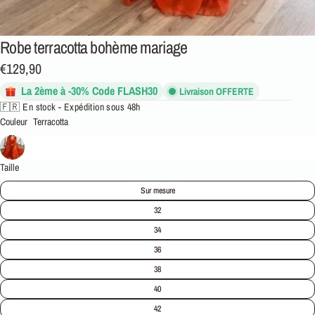
Robe terracotta bohème mariage
€129,90
La 2ème à -30% Code FLASH30
Livraison OFFERTE
🇫🇷 En stock - Expédition sous 48h
Couleur
Terracotta
Taille
Sur mesure
32
34
36
38
40
42