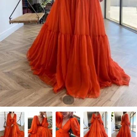
/
1
5