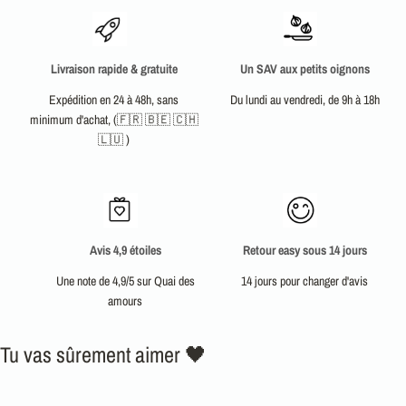
une présence envoûtante. La teinte terracotta, chaleureuse et tendance, illumine le
teint et confère une aura à la fois naturelle et raffinée. Parfaite pour une cérémonie
champêtre ou un mariage bohème, cette robe est une invitation à la rêverie.
Livraison rapide & gratuite
Un SAV aux petits oignons
Si cette robe t'a fait craquer, tu seras aussi séduite par notre
robe terracotta
Expédition en 24 à 48h, sans
Du lundi au vendredi, de 9h à 18h
mariage manche longue
, ainsi que notre collection
robes terracotta mariage
. Pour
minimum d'achat, (🇫🇷 🇧🇪 🇨🇭
encore plus d'inspirations, découvre notre sélection de
robes terracotta
pour une
🇱🇺 )
allure inoubliable.
Avis 4,9 étoiles
Retour easy sous 14 jours
Une note de 4,9/5 sur Quai des
14 jours pour changer d'avis
amours
Tu vas sûrement aimer 🖤