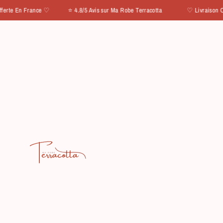
IGNORER ET PASSER AU CONTENU
 France ♡ ⭐ 4.8/5 Avis sur Ma Robe Terracotta
♡ Livraison Offerte En