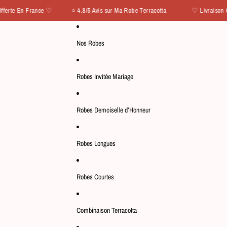
 France ♡ ⭐ 4.8/5 Avis sur Ma Robe Terracotta
♡ Livraison Offerte E
Nos Robes
Robes Invitée Mariage
Robes Demoiselle d’Honneur
Robes Longues
Robes Courtes
Combinaison Terracotta