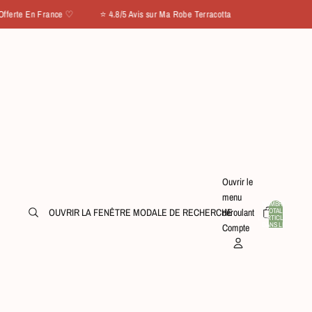
n France ♡ ⭐ 4.8/5 Avis sur Ma Robe Terracotta
Ouvrir le
menu
NOMBRE
TOTAL
OUVRIR LA FENÊTRE MODALE DE RECHERCHE
déroulant
D’ARTICLES
0
DANS LE
Compte
PANIER: 0