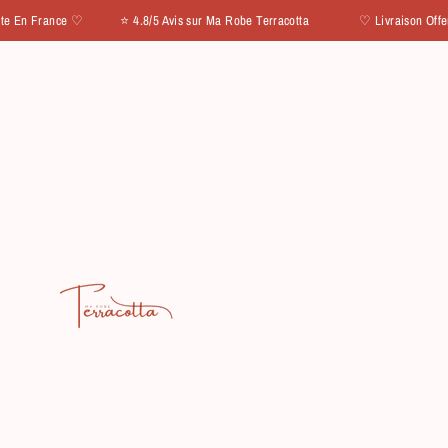
IGNORER ET PASSER AU CONTENU
ance ♡ ⭐ 4.8/5 Avis sur Ma Robe Terracotta
♡ Livraison Offerte En F