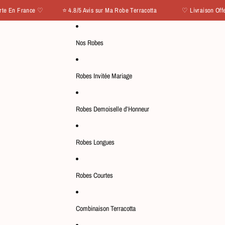
rance ♡ ⭐ 4.8/5 Avis sur Ma Robe Terracotta
♡ Livraison Offerte En F
Nos Robes
Robes Invitée Mariage
Robes Demoiselle d’Honneur
Robes Longues
Robes Courtes
Combinaison Terracotta