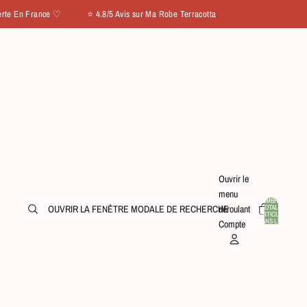
rance ♡ ⭐ 4.8/5 Avis sur Ma Robe Terracotta
Ouvrir le
menu
NOMBRE
TOTAL
OUVRIR LA FENÊTRE MODALE DE RECHERCHE
déroulant
D’ARTICLES
0
DANS LE
Compte
PANIER: 0