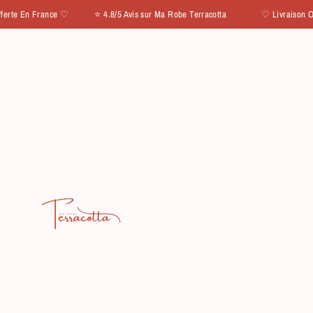
IGNORER ET PASSER AU CONTENU
n France ♡ ⭐ 4.8/5 Avis sur Ma Robe Terracotta
♡ Livraison Offerte E