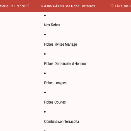
n France ♡ ⭐ 4.8/5 Avis sur Ma Robe Terracotta
♡ Livraison Offerte 
Nos Robes
Robes Invitée Mariage
Robes Demoiselle d’Honneur
Robes Longues
Robes Courtes
Combinaison Terracotta