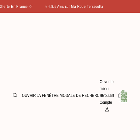
En France ♡ ⭐ 4.8/5 Avis sur Ma Robe Terracotta
Ouvrir le
menu
NOMBRE
TOTAL
OUVRIR LA FENÊTRE MODALE DE RECHERCHE
déroulant
D’ARTICLES
0
DANS LE
Compte
PANIER: 0