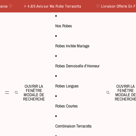
IGNORER ET PASSER AU CONTENU
France ♡ ⭐ 4.8/5 Avis sur Ma Robe Terracotta
♡ Livraison Offerte En 
Nos Robes
Robes Invitée Mariage
Robes Demoiselle d’Honneur
Robes Longues
OUVRIR LA
OUVRIR LA
FENÊTRE
FENÊTRE
MODALE DE
MODALE DE
RECHERCHE
RECHERCH
Robes Courtes
Combinaison Terracotta