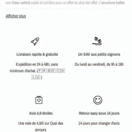
son
tissu satiné
capte la lumière pour un effet du plus
bel effet. L’
encolure halter
croisée
sublime ton port de tête, et le
dos nu
dévoile juste ce qu’il faut pour une
allure à la fois sophistiquée et audacieuse. Cette robe ne laisse personne
Afficher plus
indifférent !
Parfaite pour
un mariage glamour
ou une soirée d’exception, elle te garantit une
silhouette des plus avantageuses. La teinte terracotta, chaude et raffinée, met en
valeur toutes les carnations et apporte une touche d’originalité. Associe-la à des
boucles d’oreilles dorées et une pochette scintillante pour
un
look renversant
.
Livraison rapide & gratuite
Un SAV aux petits oignons
Enfile-la et ressens immédiatement cette sensation d’assurance et de féminité
Expédition en 24 à 48h, sans
Du lundi au vendredi, de 9h à 18h
absolue.
minimum d'achat, (🇫🇷 🇧🇪 🇨🇭
Ne passe pas à côté de cette robe iconique et explore d’autres pépites dans notre
🇱🇺 )
collection ! Découvre la robe demoiselle d'honneur terracotta clair, explore notre
collection de robes demoiselle d'honneur terracotta, et trouve l’inspiration avec
notre sélection de robes terracotta.
Avis 4,9 étoiles
Retour easy sous 14 jours
Une note de 4,9/5 sur Quai des
14 jours pour changer d'avis
amours