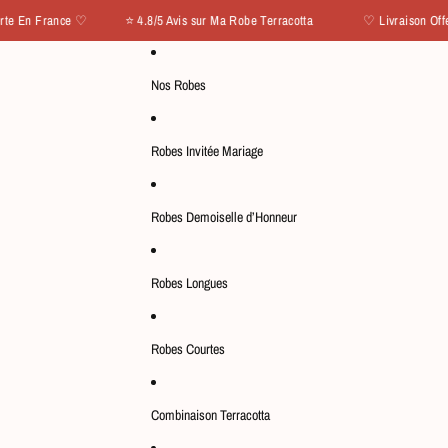
 En France ♡ ⭐ 4.8/5 Avis sur Ma Robe Terracotta
♡ Livraison Offerte
Nos Robes
Robes Invitée Mariage
Robes Demoiselle d’Honneur
Robes Longues
Robes Courtes
Combinaison Terracotta