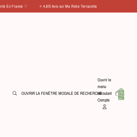
 En France ♡ ⭐ 4.8/5 Avis sur Ma Robe Terracotta
Ouvrir le
menu
NOMBRE
TOTAL
OUVRIR LA FENÊTRE MODALE DE RECHERCHE
déroulant
D’ARTICLES
0
DANS LE
Compte
PANIER: 0