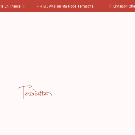
IGNORER ET PASSER AU CONTENU
En France ♡ ⭐ 4.8/5 Avis sur Ma Robe Terracotta
♡ Livraison Offerte