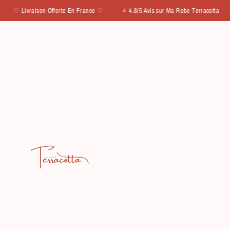
IGNORER ET PASSER AU CONTENU
aison Offerte En France ♡ ⭐ 4.8/5 Avis sur Ma Robe Terracotta
♡ Livr