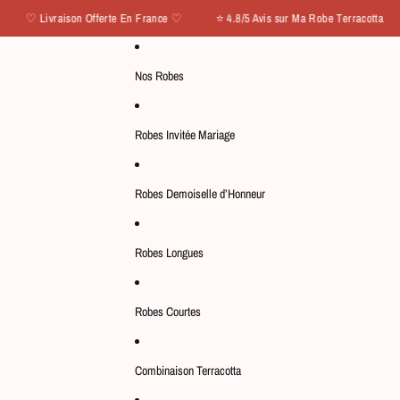
aison Offerte En France ♡ ⭐ 4.8/5 Avis sur Ma Robe Terracotta
♡ Liv
Nos Robes
Robes Invitée Mariage
Robes Demoiselle d’Honneur
Robes Longues
Robes Courtes
Combinaison Terracotta