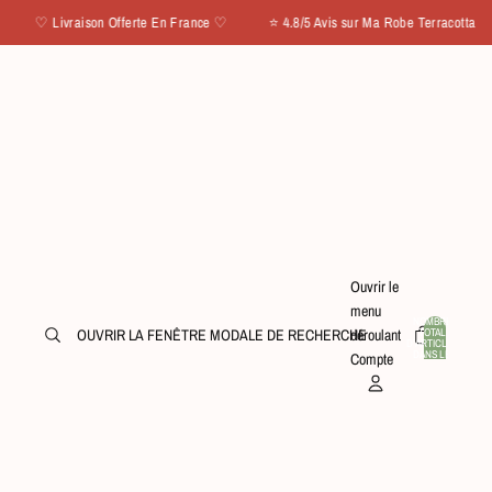
raison Offerte En France ♡ ⭐ 4.8/5 Avis sur Ma Robe Terracotta
Ouvrir le
menu
NOMBRE
TOTAL
OUVRIR LA FENÊTRE MODALE DE RECHERCHE
déroulant
D’ARTICLES
0
DANS LE
Compte
PANIER: 0