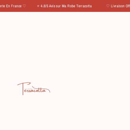
IGNORER ET PASSER AU CONTENU
En France ♡ ⭐ 4.8/5 Avis sur Ma Robe Terracotta
♡ Livraison Offerte 