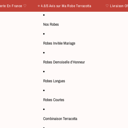
En France ♡ ⭐ 4.8/5 Avis sur Ma Robe Terracotta
♡ Livraison Offerte
Nos Robes
Robes Invitée Mariage
Robes Demoiselle d’Honneur
Robes Longues
Robes Courtes
Combinaison Terracotta