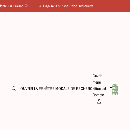
 En France ♡ ⭐ 4.8/5 Avis sur Ma Robe Terracotta
Ouvrir le
menu
NOMBRE
TOTAL
OUVRIR LA FENÊTRE MODALE DE RECHERCHE
déroulant
D’ARTICLES
0
DANS LE
Compte
PANIER: 0